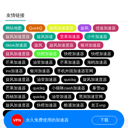
友情链接
网站地图
QuickQ
旋风加速度器
旋风
优途加速器
旋风加速度器
旋风加速
坚果加速器
小牛加速器
tiktok加速器
旋风
旋风加速度器
银河加速器
旋风加速度器
快橙加速器
快橙加速器
快橙加速器
芒果加速器
油管加速器
芒果加速器
海鸥加速器
ins加速器
银河加速器
手机外国加速器官网
旋风加速度器
油管加速器
quickq
旋风加速度器
芒果加速器
quickq
小猫咪ciash加速器
暴雪vp
西柚加速器
quickq
油管加速器
黑洞加速官网
旋风加速度器
快橙加速器
酷通加速器
老王vnp
小猫咪ciash加速器
黑洞加速官网
油管加速器
永久免费使用的加速器
下载