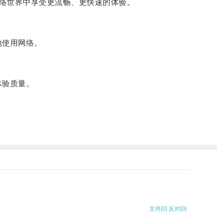
络世界中享受更流畅、更快速的体验。
地使用网络。
体验质量。
。
支持
[0]
反对
[0]