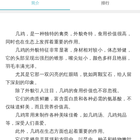
简介
排行
几鸡，是一种独特的禽类，外貌奇特，食用价值很高，
同时也在生态上发挥着重要的作用。
几鸡的外貌特征非常显著，身材相对较小，体态矫健，
它的头部呈现出强烈的锥形，嘴尖短小，颜色多样且艳丽，
羽毛丰满光泽。
尤其是它那一双闪亮的红眼睛，犹如两颗宝石，给人留
下深刻的印象。
除了外貌引人注目，几鸡的食用价值也不容忽视。
它们的肉质鲜嫩，富含蛋白质和各种必需的氨基酸，不
仅味道鲜美，而且营养价值高。
几鸡常用来制作各种美味佳肴，如几鸡汤、几鸡炖品
等，深受人们喜爱。
此外，几鸡在生态方面也起着重要的作用。
它们常栖息于草坪和农田中，以昆虫、种子和植物嫩叶