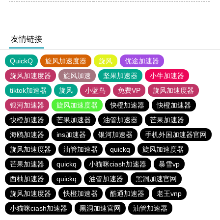
友情链接
QuickQ
旋风加速度器
旋风
优途加速器
旋风加速度器
旋风加速
坚果加速器
小牛加速器
tiktok加速器
旋风
小蓝鸟
免费VP
旋风加速度器
银河加速器
旋风加速度器
快橙加速器
快橙加速器
快橙加速器
芒果加速器
油管加速器
芒果加速器
海鸥加速器
ins加速器
银河加速器
手机外国加速器官网
旋风加速度器
油管加速器
quickq
旋风加速度器
芒果加速器
quickq
小猫咪ciash加速器
暴雪vp
西柚加速器
quickq
油管加速器
黑洞加速官网
旋风加速度器
快橙加速器
酷通加速器
老王vnp
小猫咪ciash加速器
黑洞加速官网
油管加速器