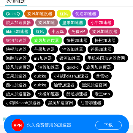
友情链接
QuickQ
旋风加速度器
旋风
优途加速器
旋风加速度器
旋风加速
坚果加速器
小牛加速器
tiktok加速器
旋风
小蓝鸟
免费VP
旋风加速度器
银河加速器
旋风加速度器
快橙加速器
快橙加速器
快橙加速器
芒果加速器
油管加速器
芒果加速器
海鸥加速器
ins加速器
银河加速器
手机外国加速器官网
旋风加速度器
油管加速器
quickq
旋风加速度器
芒果加速器
quickq
小猫咪ciash加速器
暴雪vp
西柚加速器
quickq
油管加速器
黑洞加速官网
旋风加速度器
快橙加速器
酷通加速器
老王vnp
小猫咪ciash加速器
黑洞加速官网
油管加速器
网站地图
永久免费使用的加速器
下载