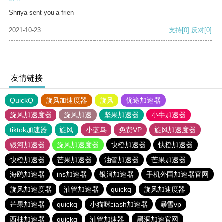
Shriya sent you a frien
2021-10-23
支持
[0]
反对
[0]
友情链接
QuickQ
旋风加速度器
旋风
优途加速器
旋风加速度器
旋风加速
坚果加速器
小牛加速器
tiktok加速器
旋风
小蓝鸟
免费VP
旋风加速度器
银河加速器
旋风加速度器
快橙加速器
快橙加速器
快橙加速器
芒果加速器
油管加速器
芒果加速器
海鸥加速器
ins加速器
银河加速器
手机外国加速器官网
旋风加速度器
油管加速器
quickq
旋风加速度器
芒果加速器
quickq
小猫咪ciash加速器
暴雪vp
西柚加速器
quickq
油管加速器
黑洞加速官网