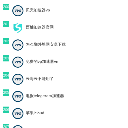
200
贝壳加速器vp
201
西柚加速器官网
202
怎么翻外墙网安卓下载
203
免费的vp加速器vn
204
云海云不能用了
205
电报telegeram加速器
206
苹果icloud
207