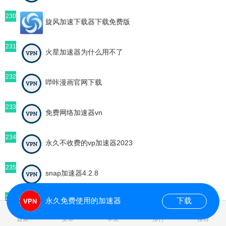
230
旋风加速下载器下载免费版
231
火星加速器为什么用不了
232
哔咔漫画官网下载
233
免费网络加速器vn
234
永久不收费的vp加速器2023
235
snap加速器4.2.8
236
永久免费使用的加速器
下载
黑豹加速器官网是多少
首页
安卓
苹果
排行
推荐