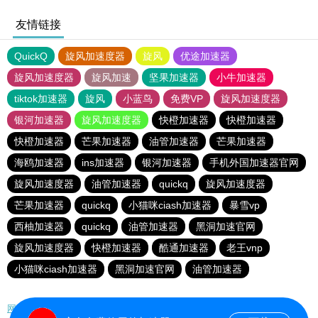
友情链接
QuickQ
旋风加速度器
旋风
优途加速器
旋风加速度器
旋风加速
坚果加速器
小牛加速器
tiktok加速器
旋风
小蓝鸟
免费VP
旋风加速度器
银河加速器
旋风加速度器
快橙加速器
快橙加速器
快橙加速器
芒果加速器
油管加速器
芒果加速器
海鸥加速器
ins加速器
银河加速器
手机外国加速器官网
旋风加速度器
油管加速器
quickq
旋风加速度器
芒果加速器
quickq
小猫咪ciash加速器
暴雪vp
西柚加速器
quickq
油管加速器
黑洞加速官网
旋风加速度器
快橙加速器
酷通加速器
老王vnp
小猫咪ciash加速器
黑洞加速官网
油管加速器
网站地图