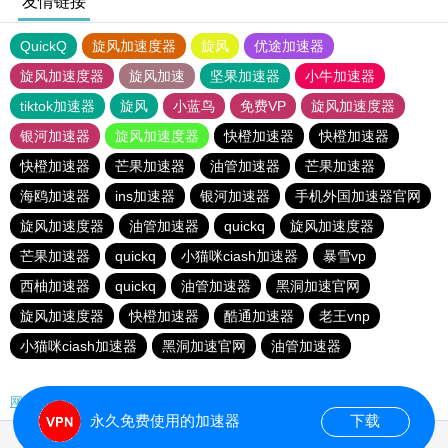
友情链接
QuickQ
旋风加速度器
旋风
优途加速器
旋风加速度器
旋风加速
坚果加速器
小牛加速器
tiktok加速器
旋风
小蓝鸟
免费VP
旋风加速度器
银河加速器
旋风加速度器
快橙加速器
快橙加速器
快橙加速器
芒果加速器
油管加速器
芒果加速器
海鸥加速器
ins加速器
银河加速器
手机外国加速器官网
旋风加速度器
油管加速器
quickq
旋风加速度器
芒果加速器
quickq
小猫咪ciash加速器
暴雪vp
西柚加速器
quickq
油管加速器
黑洞加速官网
旋风加速度器
快橙加速器
酷通加速器
老王vnp
小猫咪ciash加速器
黑洞加速官网
油管加速器
网站地图
永久免费使用的加速器
下载