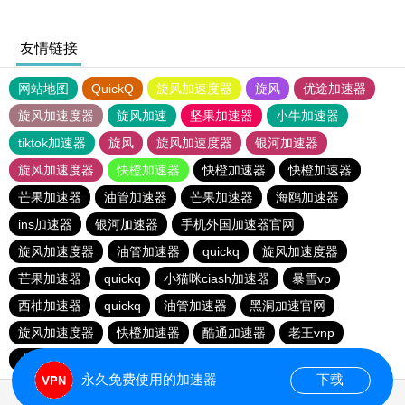
友情链接
网站地图
QuickQ
旋风加速度器
旋风
优途加速器
旋风加速度器
旋风加速
坚果加速器
小牛加速器
tiktok加速器
旋风
旋风加速度器
银河加速器
旋风加速度器
快橙加速器
快橙加速器
快橙加速器
芒果加速器
油管加速器
芒果加速器
海鸥加速器
ins加速器
银河加速器
手机外国加速器官网
旋风加速度器
油管加速器
quickq
旋风加速度器
芒果加速器
quickq
小猫咪ciash加速器
暴雪vp
西柚加速器
quickq
油管加速器
黑洞加速官网
旋风加速度器
快橙加速器
酷通加速器
老王vnp
小猫咪ciash加速器
黑洞加速官网
油管加速器
永久免费使用的加速器
下载