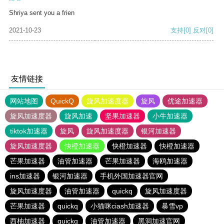
Shriya sent you a frien
2021-10-23
支持
[0]
反对
[0]
友情链接
网站地图
QuickQ
旋风加速度器
旋风
优途加速器
旋风加速度器
旋风加速
坚果加速器
小牛加速器
tiktok加速器
旋风
旋风加速度器
银河加速器
旋风加速度器
快橙加速器
快橙加速器
快橙加速器
芒果加速器
油管加速器
芒果加速器
海鸥加速器
ins加速器
银河加速器
手机外国加速器官网
旋风加速度器
油管加速器
quickq
旋风加速度器
芒果加速器
quickq
小猫咪ciash加速器
暴雪vp
西柚加速器
quickq
油管加速器
黑洞加速官网