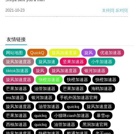
2021-10-23
支持
[0]
反对
[0]
友情链接
网站地图
QuickQ
旋风加速度器
旋风
优途加速器
旋风加速度器
旋风加速
坚果加速器
小牛加速器
tiktok加速器
旋风
旋风加速度器
银河加速器
旋风加速度器
快橙加速器
快橙加速器
快橙加速器
芒果加速器
油管加速器
芒果加速器
海鸥加速器
ins加速器
银河加速器
手机外国加速器官网
旋风加速度器
油管加速器
quickq
旋风加速度器
芒果加速器
quickq
小猫咪ciash加速器
暴雪vp
西柚加速器
quickq
油管加速器
黑洞加速官网
旋风加速度器
快橙加速器
酷通加速器
老王vnp