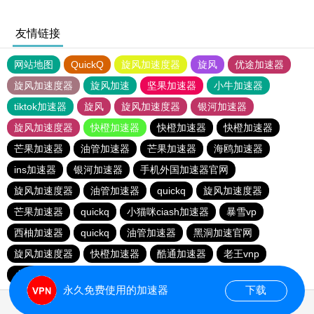
友情链接
网站地图
QuickQ
旋风加速度器
旋风
优途加速器
旋风加速度器
旋风加速
坚果加速器
小牛加速器
tiktok加速器
旋风
旋风加速度器
银河加速器
旋风加速度器
快橙加速器
快橙加速器
快橙加速器
芒果加速器
油管加速器
芒果加速器
海鸥加速器
ins加速器
银河加速器
手机外国加速器官网
旋风加速度器
油管加速器
quickq
旋风加速度器
芒果加速器
quickq
小猫咪ciash加速器
暴雪vp
西柚加速器
quickq
油管加速器
黑洞加速官网
旋风加速度器
快橙加速器
酷通加速器
老王vnp
小猫咪ciash加速器
黑洞加速官网
油管加速器
永久免费使用的加速器
下载