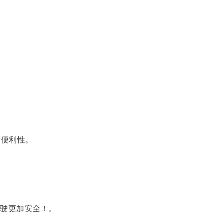
的便利性。
驶更加安全！。