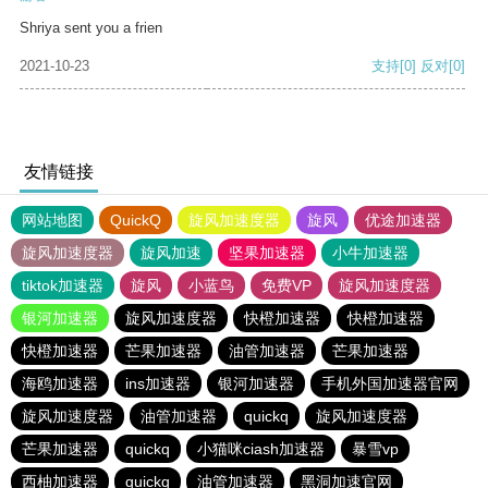
Shriya sent you a frien
2021-10-23
支持
[0]
反对
[0]
友情链接
网站地图
QuickQ
旋风加速度器
旋风
优途加速器
旋风加速度器
旋风加速
坚果加速器
小牛加速器
tiktok加速器
旋风
小蓝鸟
免费VP
旋风加速度器
银河加速器
旋风加速度器
快橙加速器
快橙加速器
快橙加速器
芒果加速器
油管加速器
芒果加速器
海鸥加速器
ins加速器
银河加速器
手机外国加速器官网
旋风加速度器
油管加速器
quickq
旋风加速度器
芒果加速器
quickq
小猫咪ciash加速器
暴雪vp
西柚加速器
quickq
油管加速器
黑洞加速官网