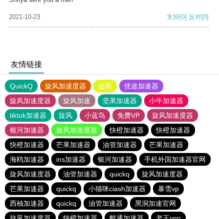
2021-10-23
支持
[0]
反对
[0]
友情链接
QuickQ
旋风加速度器
旋风
优途加速器
旋风加速度器
旋风加速
坚果加速器
小牛加速器
tiktok加速器
旋风
小蓝鸟
免费VP
旋风加速度器
银河加速器
旋风加速度器
快橙加速器
快橙加速器
快橙加速器
芒果加速器
油管加速器
芒果加速器
海鸥加速器
ins加速器
银河加速器
手机外国加速器官网
旋风加速度器
油管加速器
quickq
旋风加速度器
芒果加速器
quickq
小猫咪ciash加速器
暴雪vp
西柚加速器
quickq
油管加速器
黑洞加速官网
旋风加速度器
快橙加速器
酷通加速器
老王vnp