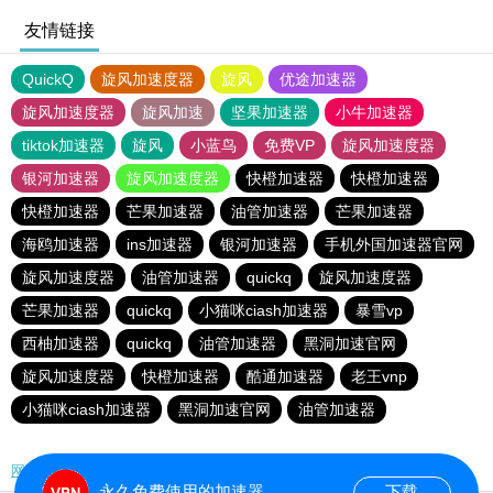
友情链接
QuickQ
旋风加速度器
旋风
优途加速器
旋风加速度器
旋风加速
坚果加速器
小牛加速器
tiktok加速器
旋风
小蓝鸟
免费VP
旋风加速度器
银河加速器
旋风加速度器
快橙加速器
快橙加速器
快橙加速器
芒果加速器
油管加速器
芒果加速器
海鸥加速器
ins加速器
银河加速器
手机外国加速器官网
旋风加速度器
油管加速器
quickq
旋风加速度器
芒果加速器
quickq
小猫咪ciash加速器
暴雪vp
西柚加速器
quickq
油管加速器
黑洞加速官网
旋风加速度器
快橙加速器
酷通加速器
老王vnp
小猫咪ciash加速器
黑洞加速官网
油管加速器
网站地图
永久免费使用的加速器
下载