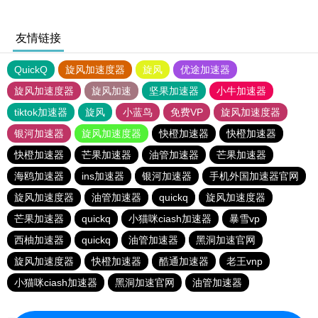
友情链接
QuickQ
旋风加速度器
旋风
优途加速器
旋风加速度器
旋风加速
坚果加速器
小牛加速器
tiktok加速器
旋风
小蓝鸟
免费VP
旋风加速度器
银河加速器
旋风加速度器
快橙加速器
快橙加速器
快橙加速器
芒果加速器
油管加速器
芒果加速器
海鸥加速器
ins加速器
银河加速器
手机外国加速器官网
旋风加速度器
油管加速器
quickq
旋风加速度器
芒果加速器
quickq
小猫咪ciash加速器
暴雪vp
西柚加速器
quickq
油管加速器
黑洞加速官网
旋风加速度器
快橙加速器
酷通加速器
老王vnp
小猫咪ciash加速器
黑洞加速官网
油管加速器