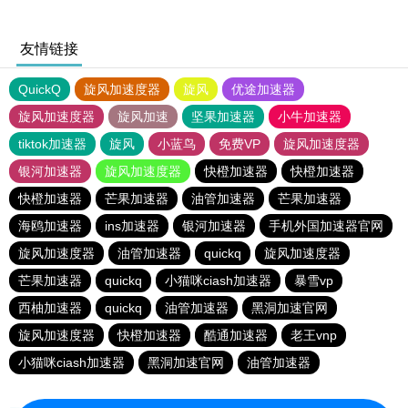
友情链接
QuickQ
旋风加速度器
旋风
优途加速器
旋风加速度器
旋风加速
坚果加速器
小牛加速器
tiktok加速器
旋风
小蓝鸟
免费VP
旋风加速度器
银河加速器
旋风加速度器
快橙加速器
快橙加速器
快橙加速器
芒果加速器
油管加速器
芒果加速器
海鸥加速器
ins加速器
银河加速器
手机外国加速器官网
旋风加速度器
油管加速器
quickq
旋风加速度器
芒果加速器
quickq
小猫咪ciash加速器
暴雪vp
西柚加速器
quickq
油管加速器
黑洞加速官网
旋风加速度器
快橙加速器
酷通加速器
老王vnp
小猫咪ciash加速器
黑洞加速官网
油管加速器