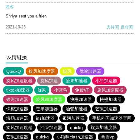
游客
Shriya sent you a frien
2021-10-23
支持
[0]
反对
[0]
友情链接
QuickQ
旋风加速度器
旋风
优途加速器
旋风加速度器
旋风加速
坚果加速器
小牛加速器
tiktok加速器
旋风
小蓝鸟
免费VP
旋风加速度器
银河加速器
旋风加速度器
快橙加速器
快橙加速器
快橙加速器
芒果加速器
油管加速器
芒果加速器
海鸥加速器
ins加速器
银河加速器
手机外国加速器官网
旋风加速度器
油管加速器
quickq
旋风加速度器
芒果加速器
quickq
小猫咪ciash加速器
暴雪vp