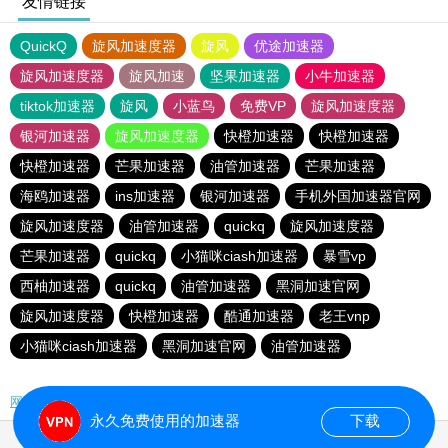
友情链接
QuickQ
旋风加速度器
旋风
优途加速器
旋风加速度器
旋风加速
坚果加速器
小牛加速器
tiktok加速器
旋风
小蓝鸟
免费VP
旋风加速度器
银河加速器
旋风加速度器
快橙加速器
快橙加速器
快橙加速器
芒果加速器
油管加速器
芒果加速器
海鸥加速器
ins加速器
银河加速器
手机外国加速器官网
旋风加速度器
油管加速器
quickq
旋风加速度器
芒果加速器
quickq
小猫咪ciash加速器
暴雪vp
西柚加速器
quickq
油管加速器
黑洞加速官网
旋风加速度器
快橙加速器
酷通加速器
老王vnp
小猫咪ciash加速器
黑洞加速官网
油管加速器
网站地图
永久免费使用的加速器
下载