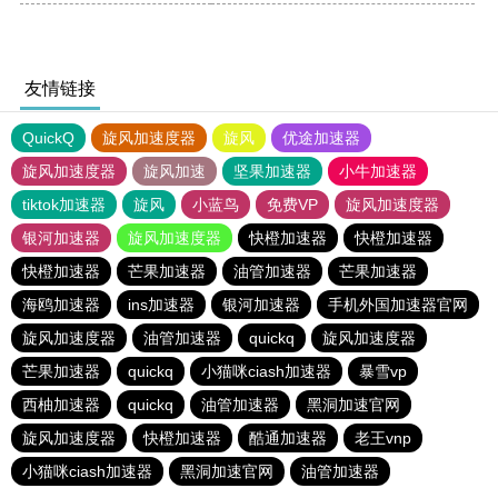
友情链接
QuickQ
旋风加速度器
旋风
优途加速器
旋风加速度器
旋风加速
坚果加速器
小牛加速器
tiktok加速器
旋风
小蓝鸟
免费VP
旋风加速度器
银河加速器
旋风加速度器
快橙加速器
快橙加速器
快橙加速器
芒果加速器
油管加速器
芒果加速器
海鸥加速器
ins加速器
银河加速器
手机外国加速器官网
旋风加速度器
油管加速器
quickq
旋风加速度器
芒果加速器
quickq
小猫咪ciash加速器
暴雪vp
西柚加速器
quickq
油管加速器
黑洞加速官网
旋风加速度器
快橙加速器
酷通加速器
老王vnp
小猫咪ciash加速器
黑洞加速官网
油管加速器