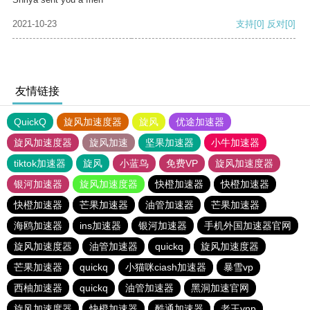
2021-10-23
支持
[0]
反对
[0]
友情链接
QuickQ
旋风加速度器
旋风
优途加速器
旋风加速度器
旋风加速
坚果加速器
小牛加速器
tiktok加速器
旋风
小蓝鸟
免费VP
旋风加速度器
银河加速器
旋风加速度器
快橙加速器
快橙加速器
快橙加速器
芒果加速器
油管加速器
芒果加速器
海鸥加速器
ins加速器
银河加速器
手机外国加速器官网
旋风加速度器
油管加速器
quickq
旋风加速度器
芒果加速器
quickq
小猫咪ciash加速器
暴雪vp
西柚加速器
quickq
油管加速器
黑洞加速官网
旋风加速度器
快橙加速器
酷通加速器
老王vnp