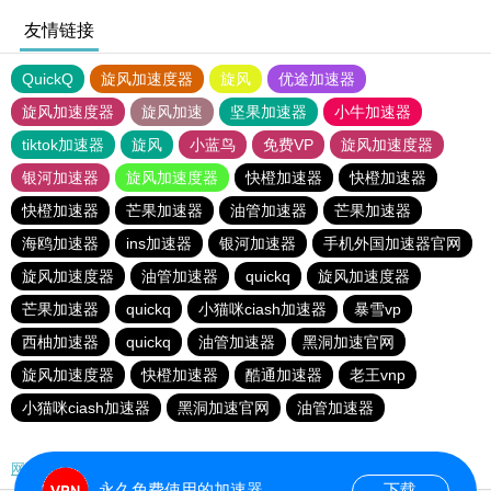
友情链接
QuickQ
旋风加速度器
旋风
优途加速器
旋风加速度器
旋风加速
坚果加速器
小牛加速器
tiktok加速器
旋风
小蓝鸟
免费VP
旋风加速度器
银河加速器
旋风加速度器
快橙加速器
快橙加速器
快橙加速器
芒果加速器
油管加速器
芒果加速器
海鸥加速器
ins加速器
银河加速器
手机外国加速器官网
旋风加速度器
油管加速器
quickq
旋风加速度器
芒果加速器
quickq
小猫咪ciash加速器
暴雪vp
西柚加速器
quickq
油管加速器
黑洞加速官网
旋风加速度器
快橙加速器
酷通加速器
老王vnp
小猫咪ciash加速器
黑洞加速官网
油管加速器
网站地图
永久免费使用的加速器
下载