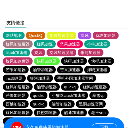
友情链接
网站地图
QuickQ
旋风加速度器
旋风
优途加速器
旋风加速度器
旋风加速
坚果加速器
小牛加速器
tiktok加速器
旋风
旋风加速度器
银河加速器
旋风加速度器
快橙加速器
快橙加速器
快橙加速器
芒果加速器
油管加速器
芒果加速器
海鸥加速器
ins加速器
银河加速器
手机外国加速器官网
旋风加速度器
油管加速器
quickq
旋风加速度器
芒果加速器
quickq
小猫咪ciash加速器
暴雪vp
西柚加速器
quickq
油管加速器
黑洞加速官网
旋风加速度器
快橙加速器
酷通加速器
老王vnp
小猫咪ciash加速器
黑洞加速官网
油管加速器
永久免费使用的加速器
下载