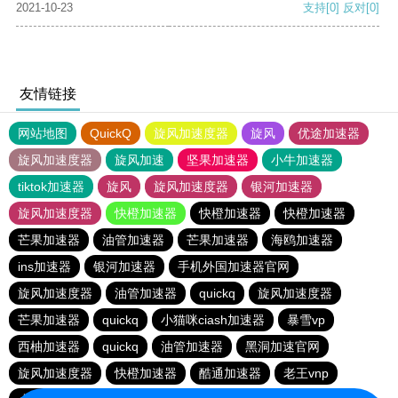
2021-10-23
支持
[0]
反对
[0]
友情链接
网站地图
QuickQ
旋风加速度器
旋风
优途加速器
旋风加速度器
旋风加速
坚果加速器
小牛加速器
tiktok加速器
旋风
旋风加速度器
银河加速器
旋风加速度器
快橙加速器
快橙加速器
快橙加速器
芒果加速器
油管加速器
芒果加速器
海鸥加速器
ins加速器
银河加速器
手机外国加速器官网
旋风加速度器
油管加速器
quickq
旋风加速度器
芒果加速器
quickq
小猫咪ciash加速器
暴雪vp
西柚加速器
quickq
油管加速器
黑洞加速官网
旋风加速度器
快橙加速器
酷通加速器
老王vnp