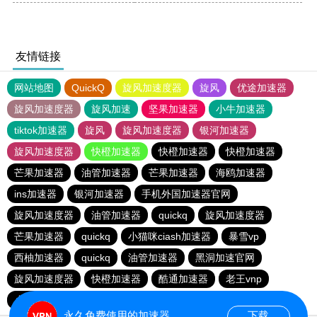
友情链接
网站地图
QuickQ
旋风加速度器
旋风
优途加速器
旋风加速度器
旋风加速
坚果加速器
小牛加速器
tiktok加速器
旋风
旋风加速度器
银河加速器
旋风加速度器
快橙加速器
快橙加速器
快橙加速器
芒果加速器
油管加速器
芒果加速器
海鸥加速器
ins加速器
银河加速器
手机外国加速器官网
旋风加速度器
油管加速器
quickq
旋风加速度器
芒果加速器
quickq
小猫咪ciash加速器
暴雪vp
西柚加速器
quickq
油管加速器
黑洞加速官网
旋风加速度器
快橙加速器
酷通加速器
老王vnp
小猫咪ciash加速器
黑洞加速官网
油管加速器
永久免费使用的加速器
下载